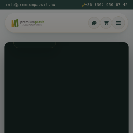
info@premiumpazsit.hu
+36 (30) 950 67 42
4 978
2 122
+
+
ELÉGEDETT
ÜGYFELEK
ELÉGEDETT
ÜGYFELEK