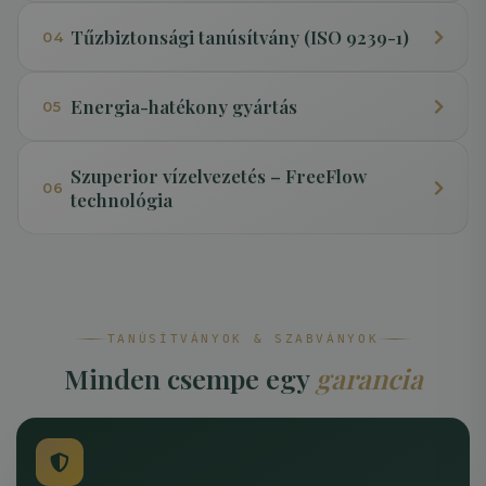
Tűzbiztonsági tanúsítvány (ISO 9239-1)
04
Energia-hatékony gyártás
05
Szuperior vízelvezetés – FreeFlow
06
technológia
TANÚSÍTVÁNYOK & SZABVÁNYOK
Minden csempe egy
garancia