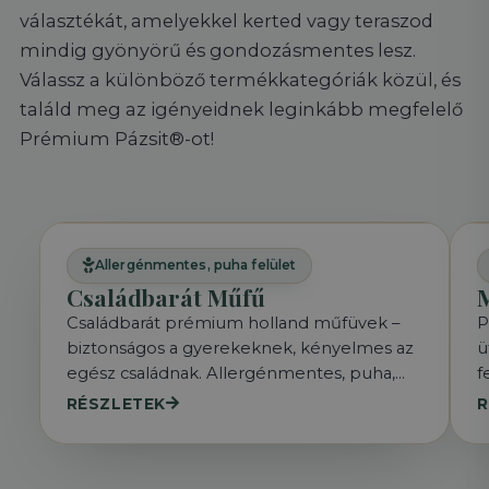
választékát, amelyekkel kerted vagy teraszod
mindig gyönyörű és gondozásmentes lesz.
Válassz a különböző termékkategóriák közül, és
találd meg az igényeidnek leginkább megfelelő
Prémium Pázsit®-ot!
Allergénmentes, puha felület
Családbarát Műfű
M
Családbarát prémium holland műfüvek –
P
biztonságos a gyerekeknek, kényelmes az
ü
egész családnak. Allergénmentes, puha,
f
tartós. Hétvégén nem fűnyírás van, hanem
j
RÉSZLETEK
R
család.
í