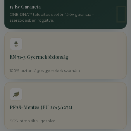
15 Év Garancia
ONE-DNA™ telepítés esetén 15 év garancia –
szerződésben rögzítve.
EN 71-3 Gyermekbiztonság
100% biztonságos gyerekek számára
PFAS-Mentes (EU 2013/1272)
SGS Intron által igazolva