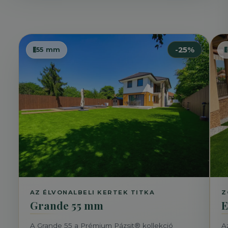
-25%
55 mm
AZ ÉLVONALBELI KERTEK TITKA
Z
Grande 55 mm
E
A Grande 55 a Prémium Pázsit® kollekció
A