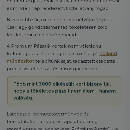
önfeledten játszanak, a kutya boldogan futkározik,
és minden nap rendezett, tiszta látvány fogad.
Nincs több sár, nincs por, nincs hétvégi fűnyírás.
Csak egy gondozásmentes, tökéletesen zöld
felület, ami mindig szép marad.
A Prémium Pázsit® kertek nem véletlenül
különlegesek. Kizárólag csúcsminőségű,
holland
műpázsitot
telepítünk saját, tapasztalt csapattal,
precíz kivitelezéssel és írásos garanciával.
Több mint 3000 elkészült kert bizonyítja,
hogy a tökéletes pázsit nem álom – hanem
valóság.
Látogass el bemutatótermünkbe és
bemutatókertünkbe, és tapasztald meg
személyesen, milyen az igazi Prémium Pázsit® – a