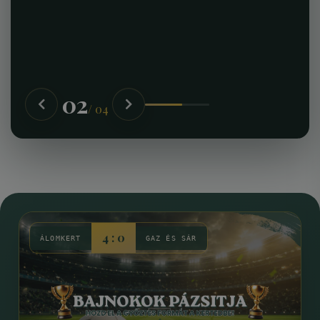
03
/ 04
4 : 0
ÁLOMKERT
GAZ ÉS SÁR