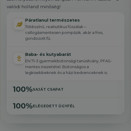
valódi holland minőség!
Páratlanul természetes
Többszínű, realisztikus fűszálak –
csillogásmentesen pompázik, akár a friss,
gondozott fű.
Baba- és kutyabarát
EN 71-3 gyermekbiztonsági tanúsítvány, PFAS-
mentes összetétel. Biztonságos a
legkisebbeknek és a házi kedvenceknek is.
100%
SAJÁT CSAPAT
100%
ELÉGEDETT ÜGYFÉL