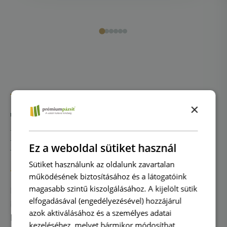
REFERENCIÁK
×
Több mint 327.000 m²
Prémium Pázsit®-ot
Ez a weboldal sütiket használ
telepítettünk ügyfeleinknél
Sütiket használunk az oldalunk zavartalan
működésének biztosításához és a látogatóink
magasabb szintű kiszolgálásához. A kijelölt sütik
Látogass el a Prémium Pázsit®
elfogadásával (engedélyezésével) hozzájárul
bemutatótermébe és bemutatókertjébe, ahol
azok aktiválásához és a személyes adatai
kipróbálhatod a pázsitokat nagyobb felületen.
kezeléséhez, melyet bármikor módosíthat,