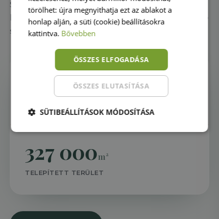
Személyes tapasztalat alapján hozhatod meg a
törölhet: újra megnyithatja ezt az ablakot a
legjobb döntést – szakértő kollégáink személyre
honlap alján, a süti (cookie) beállításokra
szabott tanácsokkal segítenek.
kattintva.
Bővebben
ÖSSZES ELFOGADÁSA
4 978
db
ÖSSZES ELUTASÍTÁSA
KERTEK ÉS TERASZOK
SÜTIBEÁLLÍTÁSOK MÓDOSÍTÁSA
327 000
m²
TELEPÍTETT TERÜLET