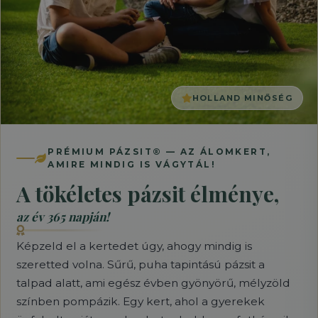
HOLLAND MINŐSÉG
PRÉMIUM PÁZSIT® — AZ ÁLOMKERT,
AMIRE MINDIG IS VÁGYTÁL!
A tökéletes pázsit élménye,
az év 365 napján!
Képzeld el a kertedet úgy, ahogy mindig is
szeretted volna. Sűrű, puha tapintású pázsit a
talpad alatt, ami egész évben gyönyörű, mélyzöld
színben pompázik. Egy kert, ahol a gyerekek