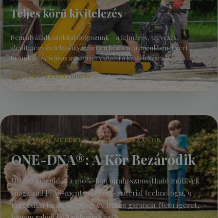
Teljes körű kivitelezés
Nem alvállalkozókkal dolgozunk – a felmérés, tervezés,
alépítmény és telepítés egyetlen kézben, a miénkben. Ezért
tudunk 10 év írásos garanciát vállalni a kivitelezésre is.
Teljes körű kertfelújítás
→
A JÖVŐ MŰFÜVE – MAGYARORSZÁGON
ONE-DNA®: A Kör Bezáródik
Úttörő megoldás a 100%-ban újrahasznosítható műfüvek
világában! PFAS-mentes, mono-material technológia, 9
független tanúsítvány, 15 év írásos garancia. Nem ígéret,
hanem valódi holland minőség!