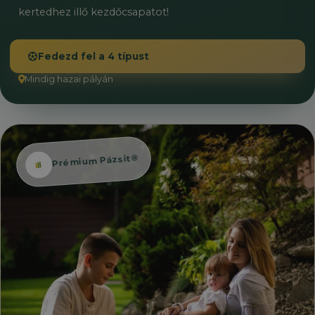
kertedhez illő kezdőcsapatot!
Fedezd fel a 4 típust
Mindig hazai pályán
Prémium Pázsit®