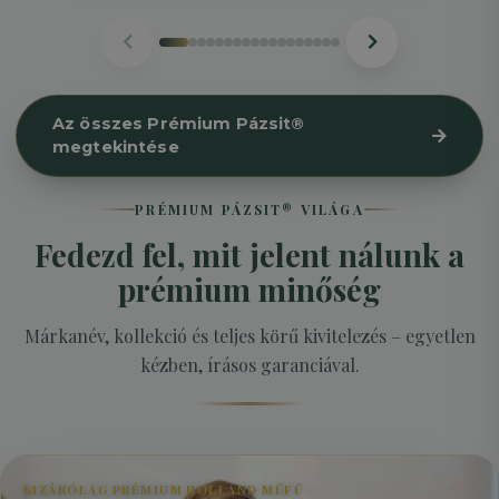
Az összes Prémium Pázsit®
megtekintése
PRÉMIUM PÁZSIT® VILÁGA
Fedezd fel, mit jelent nálunk a
prémium minőség
Márkanév, kollekció és teljes körű kivitelezés – egyetlen
kézben, írásos garanciával.
KIZÁRÓLAG PRÉMIUM HOLLAND MŰFŰ