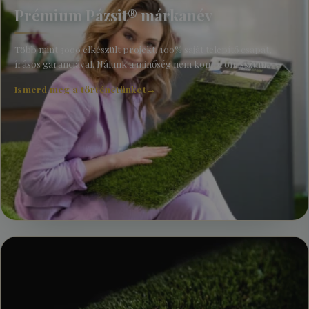
Prémium Pázsit® márkanév
Több mint 3000 elkészült projekt, 100% saját telepítő csapat,
írásos garanciával. Nálunk a minőség nem kompromisszum.
Ismerd meg a történetünket
→