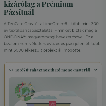
kizárólag a Prémium
Pázsitnál
A TenCate Grass és a LimeGreen® – több mint 300
év textilipari tapasztalattal – minket bíztak meg a
ONE-DNA™ magyarországi bevezetésével. Ez a
bizalom nem véletlen: évtizedes piaci jelenlét, több
mint 3000 elkészült projekt áll mögötte.
100% újrahasznosítható mono-materiál
01