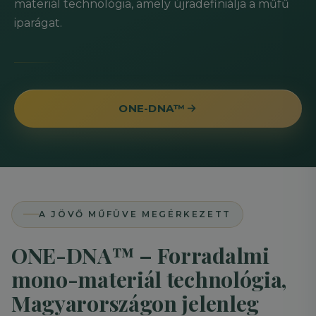
materiál technológia, amely újradefiniálja a műfű
iparágat.
ONE-DNA™
A JÖVŐ MŰFÜVE MEGÉRKEZETT
ONE-DNA™ – Forradalmi
mono-materiál technológia,
Magyarországon jelenleg