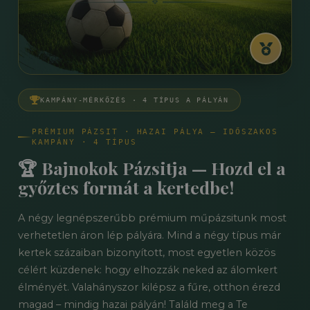
KAMPÁNY-MÉRKŐZÉS · 4 TÍPUS A PÁLYÁN
PRÉMIUM PÁZSIT · HAZAI PÁLYA — IDŐSZAKOS
KAMPÁNY · 4 TÍPUS
🏆 Bajnokok Pázsitja — Hozd el a
győztes formát a kertedbe!
A négy legnépszerűbb prémium műpázsitunk most
verhetetlen áron lép pályára. Mind a négy típus már
kertek százaiban bizonyított, most egyetlen közös
célért küzdenek: hogy elhozzák neked az álomkert
élményét. Valahányszor kilépsz a fűre, otthon érezd
magad – mindig hazai pályán! Találd meg a Te