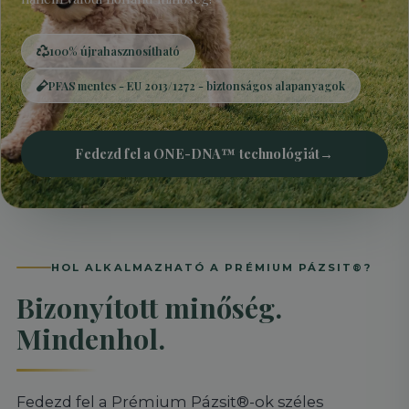
100% újrahasznosítható
PFAS mentes - EU 2013/1272 - biztonságos alapanyagok
Fedezd fel a ONE-DNA™ technológiát
→
HOL ALKALMAZHATÓ A PRÉMIUM PÁZSIT®?
Bizonyított minőség.
Mindenhol.
Fedezd fel a Prémium Pázsit®-ok széles