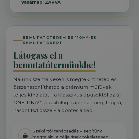
Vasárnap: ZÁRVA
BEMUTATÓTEREM ÉS 110M²-ES
BEMUTATÓKERT
Látogass el a
bemutatótermünkbe!
Nálunk személyesen is megtekintheted és
összehasonlíthatod a prémium műfüvek
teljes kínálatát – a klasszikus típusoktól az új
ONE-DNA™ pázsitokig. Tapintsd meg, lépj rá,
hasonlítsd össze – a döntés a tiéd.
Szakértői tanácsadás – segítünk
megtalálni a céljaidnak tökéletesen