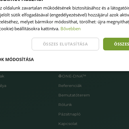
az oldalunk zavartalan működésének biztosításához és a látogató
ijelölt sütik elfogadásával (engedélyezésével) hozzájárul azok akti
eléséhez, melyet bármikor módosíthat, törölhet: újra megnyithatj
(cookie) beállításokra kattintva.
Bővebben
pázsitot
Oldaltérkép
ÖSSZES ELUTASÍTÁSA
ÖSSZE
Főoldal
Termékek
OK MÓDOSÍTÁSA
ű
Szolgáltatások
ak
♻️ONE-DNA™
lya
Referenciák
e
Bemutatóterem
Rólunk
Pázsitnapló
Kapcsolat