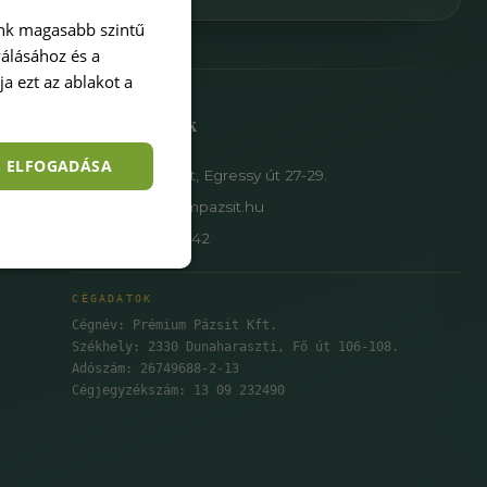
ink magasabb szintű
válásához és a
a ezt az ablakot a
Elérhetőségek
S ELFOGADÁSA
1149 Budapest, Egressy út 27-29.
info@premiumpazsit.hu
+36 30 950 6742
CÉGADATOK
Cégnév: Prémium Pázsit Kft.
Székhely: 2330 Dunaharaszti, Fő út 106-108.
Adószám: 26749688-2-13
Cégjegyzékszám: 13 09 232490