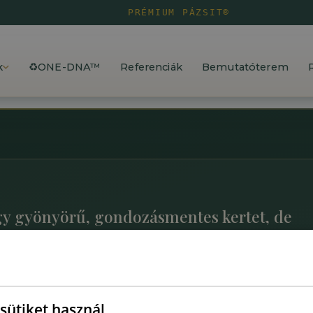
PRÉMIUM PÁZSIT®
k
♻️ONE-DNA™
Referenciák
Bemutatóterem
gy gyönyörű, gondozásmentes kertet, de
hogy merre indulj?
sütiket használ