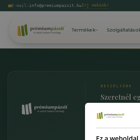
Írj nekünk!
E-mail:
info@premiumpazsit.hu
Termékek
Szolgáltatáso
BESZÉLJÜNK
Szeretnél e
nem tudod, 
Beszéljünk
Ez a weboldal 