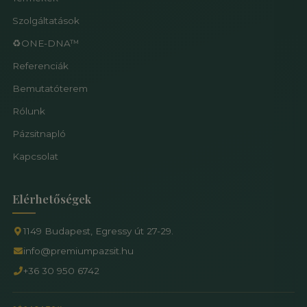
Szolgáltatások
♻️ONE-DNA™
Referenciák
Bemutatóterem
Rólunk
Pázsitnapló
Kapcsolat
Elérhetőségek
1149 Budapest, Egressy út 27-29.
info@premiumpazsit.hu
+36 30 950 6742