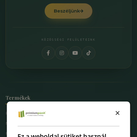
Beszéljünk
KÖZÖSSÉGI FELÜLETEINK
Termékek
×
Prémium Pázsit® Műfüvek
Mintarendelés
Fűfal Dekoráció
Ez a weboldal sütiket használ