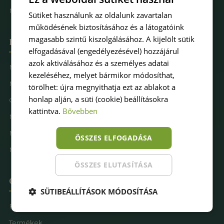
Műfűkarbantartás
Sütiket használunk az oldalunk zavartalan
működésének biztosításához és a látogatóink
magasabb szintű kiszolgálásához. A kijelölt sütik
Hova keresel pázsitot
elfogadásával (engedélyezésével) hozzájárul
azok aktiválásához és a személyes adatai
Műfű kertbe
kezeléséhez, melyet bármikor módosíthat,
Műfű teraszra
törölhet: újra megnyithatja ezt az ablakot a
honlap alján, a süti (cookie) beállításokra
Családbarát műfű
kattintva.
Bővebben
Műfű kutyásoknak
Műfűves sportpálya
ÖSSZES ELFOGADÁSA
Műfű játszótérre
ÖSSZES ELUTASÍTÁSA
Oldaltérkép
SÜTIBEÁLLÍTÁSOK MÓDOSÍTÁSA
Főoldal
Termékek