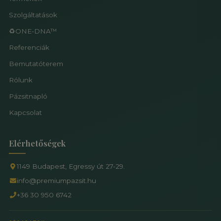
Szolgáltatások
♻️ONE-DNA™
Referenciák
Bemutatóterem
Rólunk
Pázsitnapló
Kapcsolat
Elérhetőségek
1149 Budapest, Egressy út 27-29.
info@premiumpazsit.hu
+36 30 950 6742