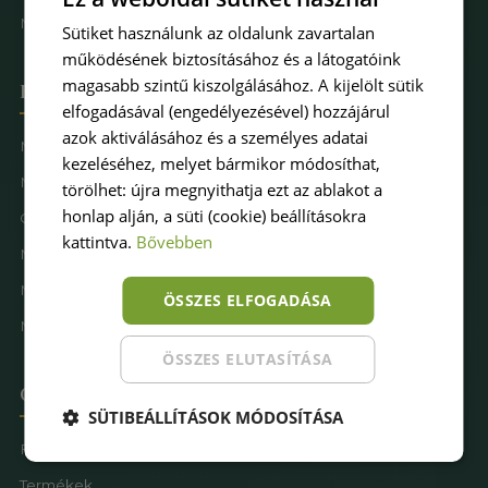
Műfűkarbantartás
Sütiket használunk az oldalunk zavartalan
működésének biztosításához és a látogatóink
magasabb szintű kiszolgálásához. A kijelölt sütik
Hova keresel pázsitot
elfogadásával (engedélyezésével) hozzájárul
azok aktiválásához és a személyes adatai
Műfű kertbe
kezeléséhez, melyet bármikor módosíthat,
Műfű teraszra
törölhet: újra megnyithatja ezt az ablakot a
honlap alján, a süti (cookie) beállításokra
Családbarát műfű
kattintva.
Bővebben
Műfű kutyásoknak
Műfűves sportpálya
ÖSSZES ELFOGADÁSA
Műfű játszótérre
ÖSSZES ELUTASÍTÁSA
Oldaltérkép
SÜTIBEÁLLÍTÁSOK MÓDOSÍTÁSA
Főoldal
Termékek