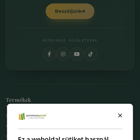
Beszéljünk
KÖZÖSSÉGI FELÜLETEINK
Termékek
×
Prémium Pázsit® Műfüvek
Mintarendelés
Fűfal Dekoráció
Ez a weboldal sütiket használ