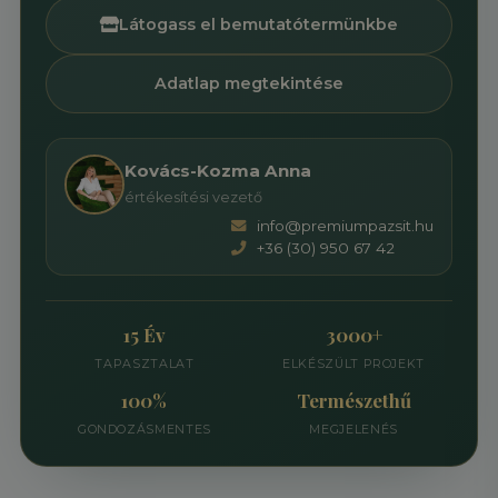
Látogass el bemutatótermünkbe
Adatlap megtekintése
Kovács-Kozma Anna
értékesítési vezető
info@premiumpazsit.hu
+36 (30) 950 67 42
15 Év
3000+
TAPASZTALAT
ELKÉSZÜLT PROJEKT
100%
Természethű
GONDOZÁSMENTES
MEGJELENÉS