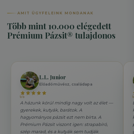
AMIT ÜGYFELEINK MONDANAK
Több mint 10.000 elégedett
Prémium Pázsit® tulajdonos
L.L. Junior
Előadóművész, családapa
A házunk körül mindig nagy volt az élet —
gyerekek, kutyák, barátok. A
hagyományos pázsit ezt nem bírta. A
Prémium Pázsit viszont igen: strapabíró,
szép marad, és a kutyák sem tudják