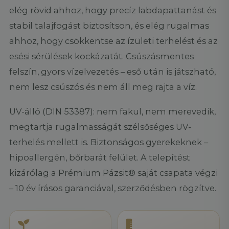
elég rövid ahhoz, hogy precíz labdapattanást és
stabil talajfogást biztosítson, és elég rugalmas
ahhoz, hogy csökkentse az ízületi terhelést és az
esési sérülések kockázatát. Csúszásmentes
felszín, gyors vízelvezetés – eső után is játszható,
nem lesz csúszós és nem áll meg rajta a víz.
UV-álló (DIN 53387): nem fakul, nem merevedik,
megtartja rugalmasságát szélsőséges UV-
terhelés mellett is. Biztonságos gyerekeknek –
hipoallergén, bőrbarát felület. A telepítést
kizárólag a Prémium Pázsit® saját csapata végzi
– 10 év írásos garanciával, szerződésben rögzítve.