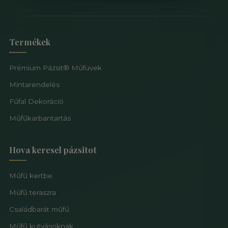
Termékek
Prémium Pázsit® Műfüvek
Mintarendelés
Fűfal Dekoráció
Műfűkarbantartás
Hova keresel pázsitot
Műfű kertbe
Műfű teraszra
Családbarát műfű
Műfű kutyásoknak