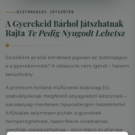
BIZTONSÁGOS JÁTSZÓTÉR
A Gyerekeid Bárhol Játszhatnak
Rajta
Te Pedig Nyugodt Lehetsz
Szülőként az első kérdésed jogosan az: biztonságos-
e a gyerekemnek? A válaszunk nem ígéret – hanem
tanúsítvány.
A prémium holland műfűveink kizárólag EU
szabványoknak megfelelő anyagokból készülnek –
károsanyag-mentesen, hippoallergén összetétellel.
A fűszálak selymesen puhák: a gyerekek
hempereghetnek, hason fekve olvashatnak,
mezítláb szaladgálhatnak – bőrirritáció és allergia