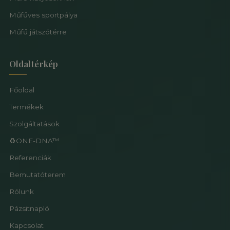
Műfűves sportpálya
Műfű játszótérre
Oldaltérkép
Főoldal
Termékek
Szolgáltatások
♻️ONE-DNA™
Referenciák
Bemutatóterem
Rólunk
Pázsitnapló
Kapcsolat