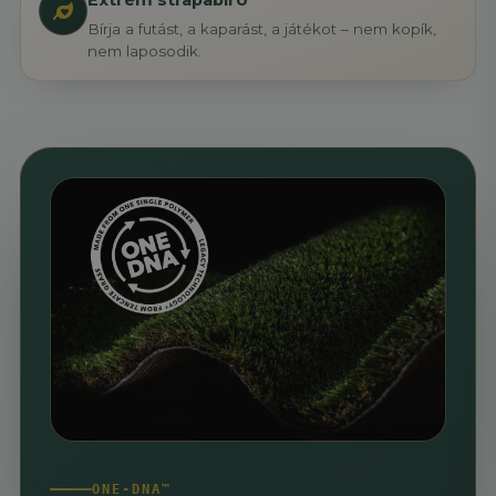
Extrém strapabíró
Bírja a futást, a kaparást, a játékot – nem kopík,
nem laposodik.
ONE-DNA™