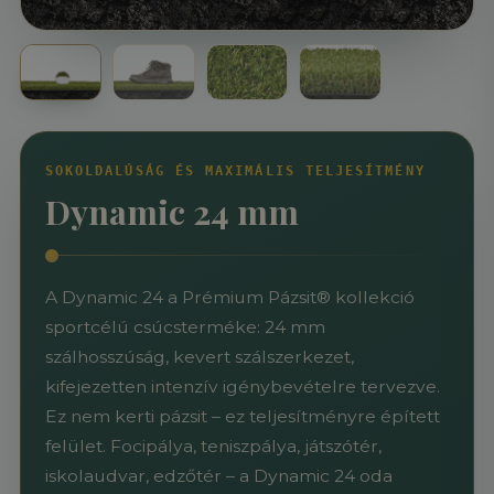
SOKOLDALÚSÁG ÉS MAXIMÁLIS TELJESÍTMÉNY
Dynamic 24 mm
A Dynamic 24 a Prémium Pázsit® kollekció
sportcélú csúcsterméke: 24 mm
szálhosszúság, kevert szálszerkezet,
kifejezetten intenzív igénybevételre tervezve.
Ez nem kerti pázsit – ez teljesítményre épített
felület. Focipálya, teniszpálya, játszótér,
iskolaudvar, edzőtér – a Dynamic 24 oda