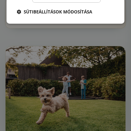
Selymesen puha
SÜTIBEÁLLÍTÁSOK MÓDOSÍTÁSA
Bársonypuha fűszálak – esés, hempergés,
mezítlábas futás bőrirritáció nélkül.