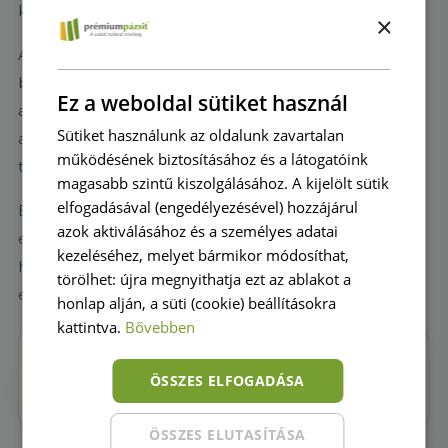
kockázata nélkül.
×
Az antibakteriális tulajdonság gátolja a felszínen a
baktériumok szaporodását, a hipoallergén
Ez a weboldal sütiket használ
anyagösszetétel pedig azt jelenti: nincs pollen, nincs
Sütiket használunk az oldalunk zavartalan
allergia, szabad légzés egész évben. Az esés? Puha
működésének biztosításához és a látogatóink
talajra érkezik – nem betonra, nem kavicsra.
magasabb szintű kiszolgálásához. A kijelölt sütik
elfogadásával (engedélyezésével) hozzájárul
Eső után 15 perccel már száraz a felszín, sármentes
azok aktiválásához és a személyes adatai
és tisztán tartható – soha többé sáros lábnyom a
kezeléséhez, melyet bármikor módosíthat,
házban. A gyerekeid egyébért szaladnak be: mert
törölhet: újra megnyithatja ezt az ablakot a
éhesek, nem mert piszkosak.
honlap alján, a süti (cookie) beállításokra
kattintva.
Bővebben
Károsanyag-mentes
ÖSSZES ELFOGADÁSA
Sem a fűszálakban, sem a hátlapban nincsenek a
gyerekekre ártalmas vegyületek.
ÖSSZES ELUTASÍTÁSA