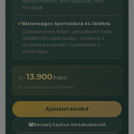
szinten mérhető. Nem laposodik, nem
töredezik.
Biztonságos Sportolásra és Játékra
Csúszásmentes felszín, ütéscsillapító hatás,
ízületkímélő rugalmasság – csökkenti a
sérülések kockázatát. Gyerekeknek is
biztonságos.
13.900
Ft/m²
ÁR:
Az ár tartalmazza a 27% ÁFA-t.
Ajánlatot kérek
Rendelj házhoz mintakollekciót