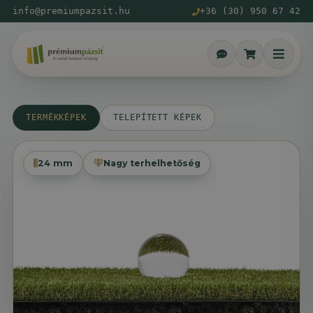
info@premiumpazsit.hu
+36 (30) 950 67 42
TERMÉKKÉPEK
TELEPÍTETT KÉPEK
24 mm
Nagy terhelhetőség