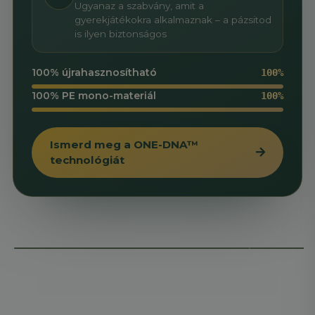
Ugyanaz a szabvány, amit a
gyerekjátékokra alkalmaznak – a pázsitod
is ilyen biztonságos
100% újrahasznosítható
100%
100% PE mono-materiál
100%
Ismerd meg a ONE-DNA™
technológiát
Hajdú Péter