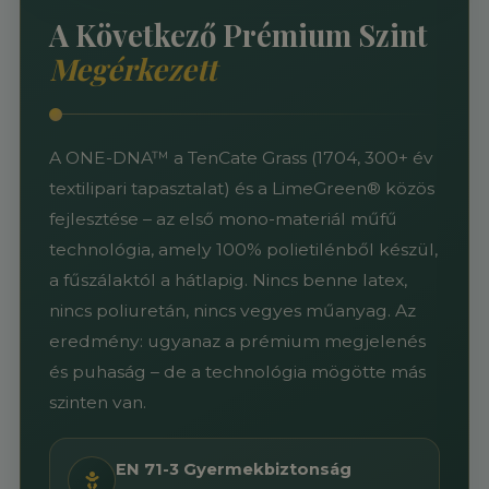
A Következő Prémium Szint
Megérkezett
A ONE-DNA™ a TenCate Grass (1704, 300+ év
textilipari tapasztalat) és a LimeGreen® közös
fejlesztése – az első mono-materiál műfű
technológia, amely 100% polietilénből készül,
a fűszálaktól a hátlapig. Nincs benne latex,
nincs poliuretán, nincs vegyes műanyag. Az
eredmény: ugyanaz a prémium megjelenés
és puhaság – de a technológia mögötte más
szinten van.
EN 71-3 Gyermekbiztonság