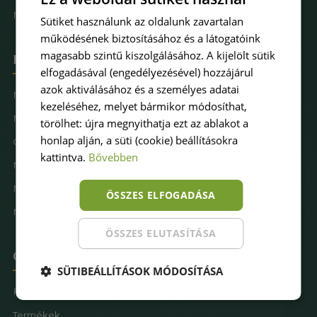
Műfűkarbantartás
Sütiket használunk az oldalunk zavartalan
működésének biztosításához és a látogatóink
magasabb szintű kiszolgálásához. A kijelölt sütik
Hova keresel pázsitot
elfogadásával (engedélyezésével) hozzájárul
azok aktiválásához és a személyes adatai
Műfű kertbe
kezeléséhez, melyet bármikor módosíthat,
Műfű teraszra
törölhet: újra megnyithatja ezt az ablakot a
honlap alján, a süti (cookie) beállításokra
Családbarát műfű
kattintva.
Bővebben
Műfű kutyásoknak
Műfűves sportpálya
ÖSSZES ELFOGADÁSA
Műfű játszótérre
ÖSSZES ELUTASÍTÁSA
Oldaltérkép
SÜTIBEÁLLÍTÁSOK MÓDOSÍTÁSA
Főoldal
Termékek