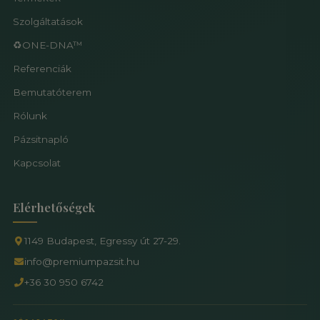
Szolgáltatások
♻️ONE-DNA™
Referenciák
Bemutatóterem
Rólunk
Pázsitnapló
Kapcsolat
Elérhetőségek
1149 Budapest, Egressy út 27-29.
info@premiumpazsit.hu
+36 30 950 6742