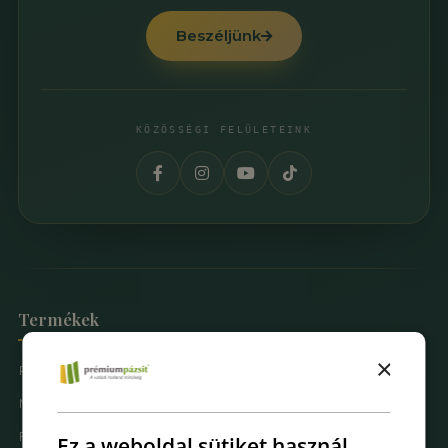
Beszéljünk
KÖZÖSSÉGI FELÜLETEINK
Termékek
×
Prémium Pázsit® Műfüvek
Mintarendelés
Fűfal Dekoráció
Ez a weboldal sütiket használ