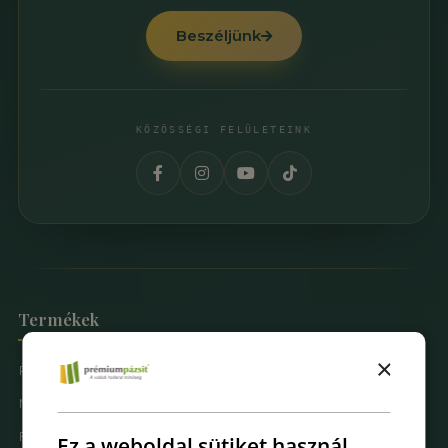
Beszéljünk
KÖZÖSSÉGI FELÜLETEINK
Termékek
×
Prémium Pázsit® Műfüvek
Mintarendelés
Fűfal Dekoráció
Ez a weboldal sütiket használ