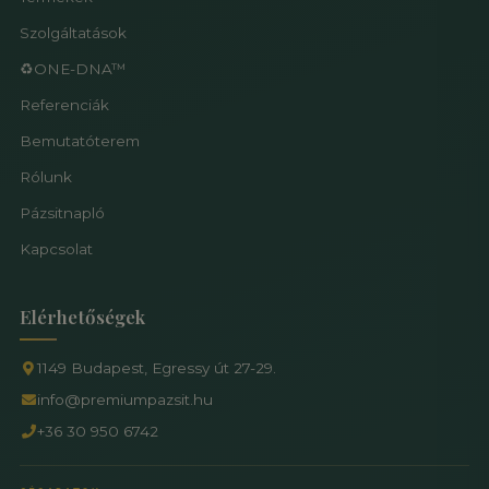
Szolgáltatások
♻️ONE-DNA™
Referenciák
Bemutatóterem
Rólunk
Pázsitnapló
Kapcsolat
Elérhetőségek
1149 Budapest, Egressy út 27-29.
info@premiumpazsit.hu
+36 30 950 6742