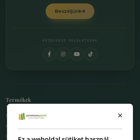
Beszéljünk
KÖZÖSSÉGI FELÜLETEINK
Termékek
×
Prémium Pázsit® Műfüvek
Mintarendelés
Fűfal Dekoráció
Ez a weboldal sütiket használ