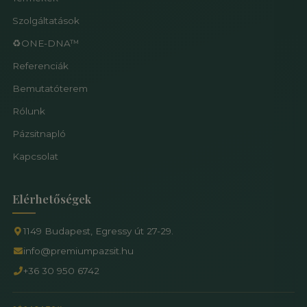
Szolgáltatások
♻️ONE-DNA™
Referenciák
Bemutatóterem
Rólunk
Pázsitnapló
Kapcsolat
Elérhetőségek
1149 Budapest, Egressy út 27-29.
info@premiumpazsit.hu
+36 30 950 6742