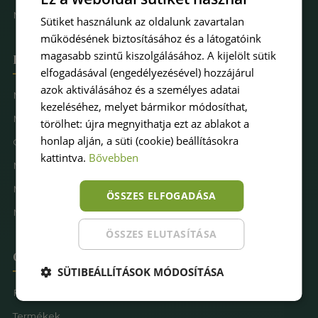
Műfűkarbantartás
Sütiket használunk az oldalunk zavartalan
működésének biztosításához és a látogatóink
magasabb szintű kiszolgálásához. A kijelölt sütik
Hova keresel pázsitot
elfogadásával (engedélyezésével) hozzájárul
azok aktiválásához és a személyes adatai
Műfű kertbe
kezeléséhez, melyet bármikor módosíthat,
Műfű teraszra
törölhet: újra megnyithatja ezt az ablakot a
honlap alján, a süti (cookie) beállításokra
Családbarát műfű
kattintva.
Bővebben
Műfű kutyásoknak
Műfűves sportpálya
ÖSSZES ELFOGADÁSA
Műfű játszótérre
ÖSSZES ELUTASÍTÁSA
Oldaltérkép
SÜTIBEÁLLÍTÁSOK MÓDOSÍTÁSA
Főoldal
Termékek