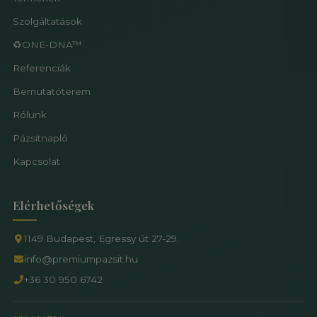
Szolgáltatások
♻️ONE-DNA™
Referenciák
Bemutatóterem
Rólunk
Pázsitnapló
Kapcsolat
Elérhetőségek
1149 Budapest, Egressy út 27-29.
info@premiumpazsit.hu
+36 30 950 6742