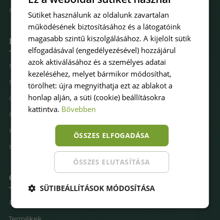
Műfűkarbantartás
Sütiket használunk az oldalunk zavartalan
működésének biztosításához és a látogatóink
magasabb szintű kiszolgálásához. A kijelölt sütik
Hova keresel pázsitot
elfogadásával (engedélyezésével) hozzájárul
azok aktiválásához és a személyes adatai
Műfű kertbe
kezeléséhez, melyet bármikor módosíthat,
Műfű teraszra
törölhet: újra megnyithatja ezt az ablakot a
honlap alján, a süti (cookie) beállításokra
Családbarát műfű
kattintva.
Bővebben
Műfű kutyásoknak
Műfűves sportpálya
ÖSSZES ELFOGADÁSA
Műfű játszótérre
ÖSSZES ELUTASÍTÁSA
Oldaltérkép
SÜTIBEÁLLÍTÁSOK MÓDOSÍTÁSA
Főoldal
Termékek