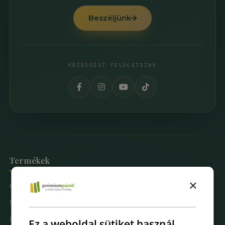
Beszéljünk
KÖZÖSSÉGI FELÜLETEINK
Termékek
×
Prémium Pázsit® Műfüvek
Mintarendelés
Fűfal Dekoráció
Ez a weboldal sütiket használ