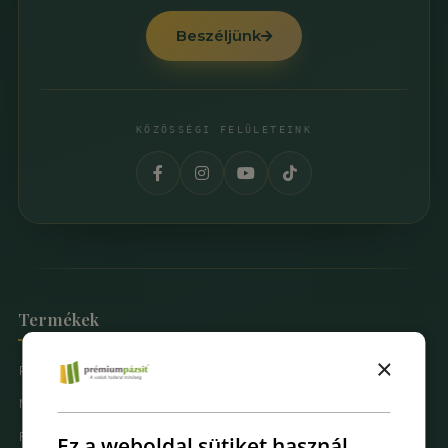
Beszéljünk
KÖZÖSSÉGI FELÜLETEINK
Termékek
×
Prémium Pázsit® Műfüvek
Mintarendelés
Fűfal Dekoráció
Ez a weboldal sütiket használ