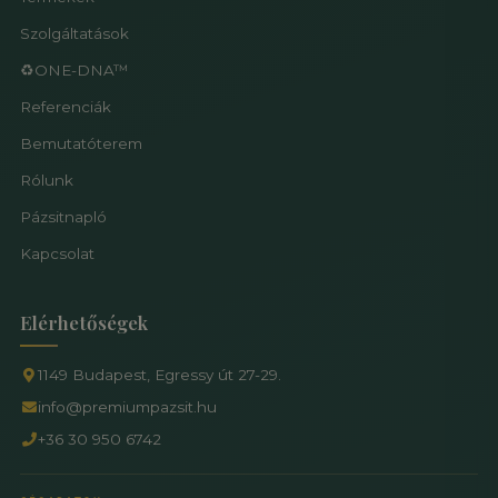
Szolgáltatások
♻️ONE-DNA™
Referenciák
Bemutatóterem
Rólunk
Pázsitnapló
Kapcsolat
Elérhetőségek
1149 Budapest, Egressy út 27-29.
info@premiumpazsit.hu
+36 30 950 6742