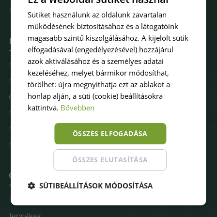
Műfűkarbantartás
Sütiket használunk az oldalunk zavartalan
működésének biztosításához és a látogatóink
magasabb szintű kiszolgálásához. A kijelölt sütik
Hova keresel pázsitot
elfogadásával (engedélyezésével) hozzájárul
azok aktiválásához és a személyes adatai
Műfű kertbe
kezeléséhez, melyet bármikor módosíthat,
Műfű teraszra
törölhet: újra megnyithatja ezt az ablakot a
honlap alján, a süti (cookie) beállításokra
Családbarát műfű
kattintva.
Bővebben
Műfű kutyásoknak
Műfűves sportpálya
ÖSSZES ELFOGADÁSA
Műfű játszótérre
ÖSSZES ELUTASÍTÁSA
Oldaltérkép
SÜTIBEÁLLÍTÁSOK MÓDOSÍTÁSA
Főoldal
Termékek