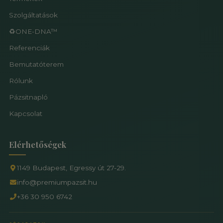
Szolgáltatások
♻️ONE-DNA™
Referenciák
Bemutatóterem
Rólunk
Pázsitnapló
Kapcsolat
Elérhetőségek
1149 Budapest, Egressy út 27-29.
info@premiumpazsit.hu
+36 30 950 6742