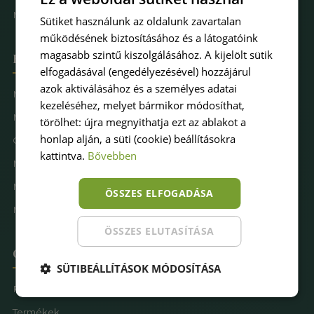
Műfűkarbantartás
Sütiket használunk az oldalunk zavartalan
működésének biztosításához és a látogatóink
magasabb szintű kiszolgálásához. A kijelölt sütik
Hova keresel pázsitot
elfogadásával (engedélyezésével) hozzájárul
azok aktiválásához és a személyes adatai
Műfű kertbe
kezeléséhez, melyet bármikor módosíthat,
Műfű teraszra
törölhet: újra megnyithatja ezt az ablakot a
honlap alján, a süti (cookie) beállításokra
Családbarát műfű
kattintva.
Bővebben
Műfű kutyásoknak
Műfűves sportpálya
ÖSSZES ELFOGADÁSA
Műfű játszótérre
ÖSSZES ELUTASÍTÁSA
Oldaltérkép
SÜTIBEÁLLÍTÁSOK MÓDOSÍTÁSA
Főoldal
Termékek