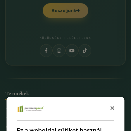
Beszéljünk
KÖZÖSSÉGI FELÜLETEINK
Termékek
×
Prémium Pázsit® Műfüvek
Mintarendelés
Fűfal Dekoráció
Ez a weboldal sütiket használ