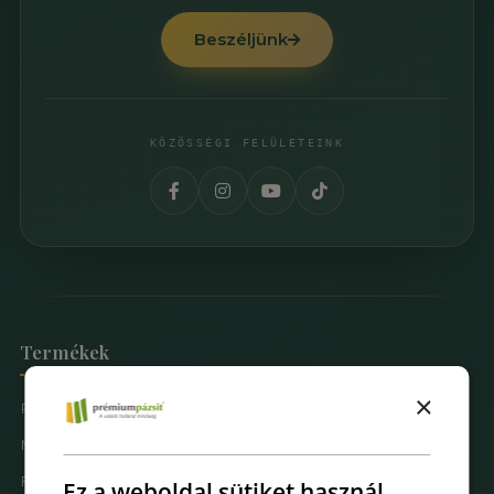
Beszéljünk
KÖZÖSSÉGI FELÜLETEINK
Termékek
×
Prémium Pázsit® Műfüvek
Mintarendelés
Fűfal Dekoráció
Ez a weboldal sütiket használ