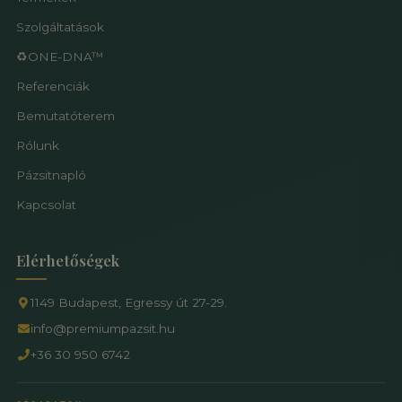
Szolgáltatások
♻️ONE-DNA™
Referenciák
Bemutatóterem
Rólunk
Pázsitnapló
Kapcsolat
Elérhetőségek
1149 Budapest, Egressy út 27-29.
info@premiumpazsit.hu
+36 30 950 6742