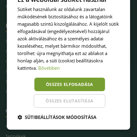
Műfűkarbantartás
Sütiket használunk az oldalunk zavartalan
működésének biztosításához és a látogatóink
magasabb szintű kiszolgálásához. A kijelölt sütik
Hova keresel pázsitot
elfogadásával (engedélyezésével) hozzájárul
azok aktiválásához és a személyes adatai
Műfű kertbe
kezeléséhez, melyet bármikor módosíthat,
Műfű teraszra
törölhet: újra megnyithatja ezt az ablakot a
honlap alján, a süti (cookie) beállításokra
Családbarát műfű
kattintva.
Bővebben
Műfű kutyásoknak
Műfűves sportpálya
ÖSSZES ELFOGADÁSA
Műfű játszótérre
ÖSSZES ELUTASÍTÁSA
Oldaltérkép
SÜTIBEÁLLÍTÁSOK MÓDOSÍTÁSA
Főoldal
Termékek