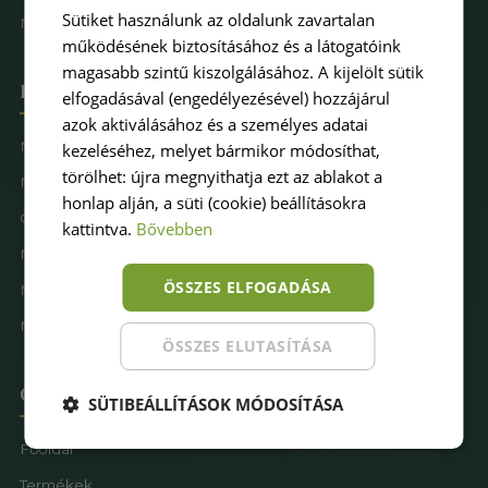
Sütiket használunk az oldalunk zavartalan
Műfűkarbantartás
működésének biztosításához és a látogatóink
magasabb szintű kiszolgálásához. A kijelölt sütik
Hova keresel pázsitot
elfogadásával (engedélyezésével) hozzájárul
azok aktiválásához és a személyes adatai
Műfű kertbe
kezeléséhez, melyet bármikor módosíthat,
törölhet: újra megnyithatja ezt az ablakot a
Műfű teraszra
honlap alján, a süti (cookie) beállításokra
Családbarát műfű
kattintva.
Bővebben
Műfű kutyásoknak
ÖSSZES ELFOGADÁSA
Műfűves sportpálya
Műfű játszótérre
ÖSSZES ELUTASÍTÁSA
Oldaltérkép
SÜTIBEÁLLÍTÁSOK MÓDOSÍTÁSA
Főoldal
Termékek