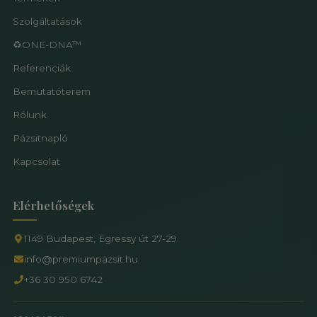
Szolgáltatások
♻️ONE-DNA™
Referenciák
Bemutatóterem
Rólunk
Pázsitnapló
Kapcsolat
Elérhetőségek
1149 Budapest, Egressy út 27-29.
info@premiumpazsit.hu
+36 30 950 6742