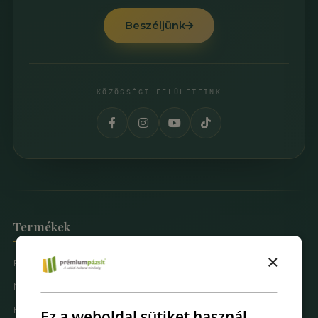
Beszéljünk
KÖZÖSSÉGI FELÜLETEINK
Termékek
×
Prémium Pázsit® Műfüvek
Mintarendelés
Fűfal Dekoráció
Ez a weboldal sütiket használ