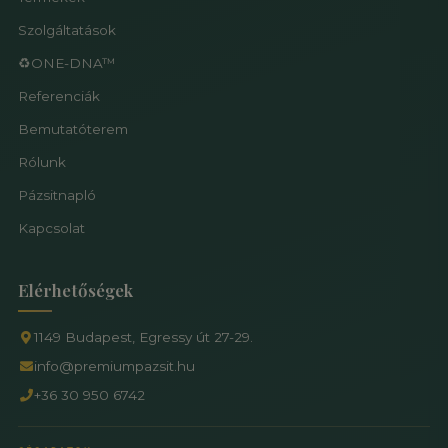
Szolgáltatások
♻️ONE-DNA™
Referenciák
Bemutatóterem
Rólunk
Pázsitnapló
Kapcsolat
Elérhetőségek
1149 Budapest, Egressy út 27-29.
info@premiumpazsit.hu
+36 30 950 6742