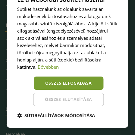
Műfűkarbantartás
Sütiket használunk az oldalunk zavartalan
működésének biztosításához és a látogatóink
magasabb szintű kiszolgálásához. A kijelölt sütik
Hova keresel pázsitot
elfogadásával (engedélyezésével) hozzájárul
azok aktiválásához és a személyes adatai
Műfű kertbe
kezeléséhez, melyet bármikor módosíthat,
Műfű teraszra
törölhet: újra megnyithatja ezt az ablakot a
honlap alján, a süti (cookie) beállításokra
Családbarát műfű
kattintva.
Bővebben
Műfű kutyásoknak
Műfűves sportpálya
ÖSSZES ELFOGADÁSA
Műfű játszótérre
ÖSSZES ELUTASÍTÁSA
Oldaltérkép
SÜTIBEÁLLÍTÁSOK MÓDOSÍTÁSA
Főoldal
Termékek