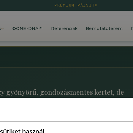
PRÉMIUM PÁZSIT®
k
♻️ONE-DNA™
Referenciák
Bemutatóterem
gy gyönyörű, gondozásmentes kertet, de
hogy merre indulj?
sütiket használ