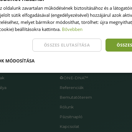
az oldalunk zavartalan működésének biztosításához és a látogató
ijelölt sütik elfogadásával (engedélyezésével) hozzájárul azok akti
eléséhez, melyet bármikor módosíthat, törölhet: újra megnyithatj
(cookie) beállításokra kattintva.
Bővebben
pázsitot
Oldaltérkép
ÖSSZES ELUTASÍTÁSA
ÖSSZE
Főoldal
Termékek
OK MÓDOSÍTÁSA
ű
Szolgáltatások
ak
♻️ONE-DNA™
lya
Referenciák
e
Bemutatóterem
Rólunk
Pázsitnapló
Kapcsolat