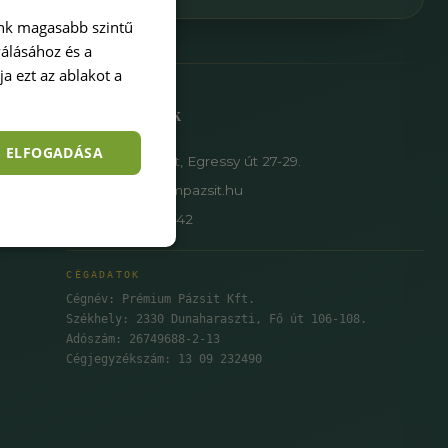
ink magasabb szintű
válásához és a
a ezt az ablakot a
Elérhetőségek
S ELFOGADÁSA
1149 Budapest, Egressy út 27-29.
info@premiumpazsit.hu
+36 30 950 6742
CÉGADATOK
Cégnév: Prémium Pázsit Kft.
Székhely: 2330 Dunaharaszti, Fő út 106-108.
Adószám: 26749688-2-13
Cégjegyzékszám: 13 09 232490