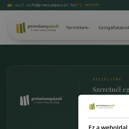
Írj nekünk!
E-mail:
info@premiumpazsit.hu
Termékek
Szolgáltatáso
BESZÉLJÜNK
Szeretnél e
nem tudod, 
Beszéljünk
Ez a weboldal 