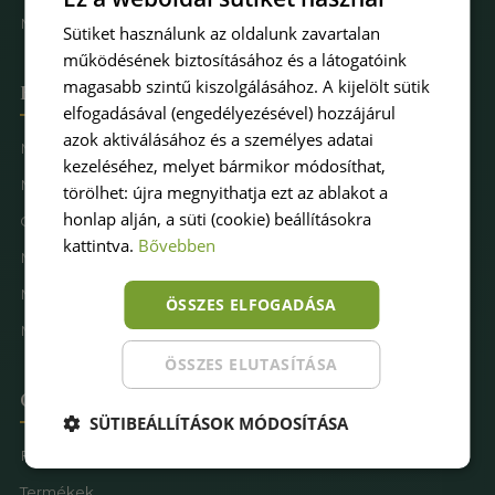
Műfűkarbantartás
Sütiket használunk az oldalunk zavartalan
működésének biztosításához és a látogatóink
magasabb szintű kiszolgálásához. A kijelölt sütik
Hova keresel pázsitot
elfogadásával (engedélyezésével) hozzájárul
azok aktiválásához és a személyes adatai
Műfű kertbe
kezeléséhez, melyet bármikor módosíthat,
Műfű teraszra
törölhet: újra megnyithatja ezt az ablakot a
honlap alján, a süti (cookie) beállításokra
Családbarát műfű
kattintva.
Bővebben
Műfű kutyásoknak
Műfűves sportpálya
ÖSSZES ELFOGADÁSA
Műfű játszótérre
ÖSSZES ELUTASÍTÁSA
Oldaltérkép
SÜTIBEÁLLÍTÁSOK MÓDOSÍTÁSA
Főoldal
Termékek