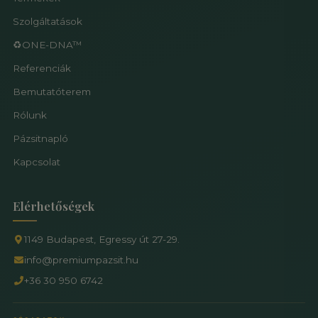
Szolgáltatások
♻️ONE-DNA™
Referenciák
Bemutatóterem
Rólunk
Pázsitnapló
Kapcsolat
Elérhetőségek
1149 Budapest, Egressy út 27-29.
info@premiumpazsit.hu
+36 30 950 6742