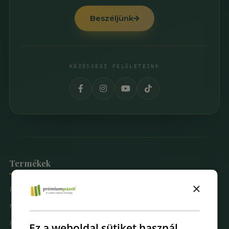
Beszéljünk
KÖZÖSSÉGI FELÜLETEINK
Termékek
×
Prémium Pázsit® Műfüvek
Mintarendelés
Fűfal Dekoráció
Ez a weboldal sütiket használ