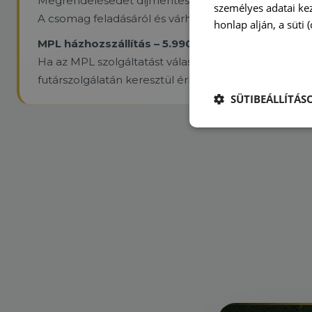
Megrendelésedet díjmentesen kézbesítjük GLS futár
személyes adatai kez
A csomag feladásáról és várható érkezéséről e-mail
honlap alján, a süti 
MPL házhozszállítás – 5.990 Ft
Ha az MPL szolgáltatást választod, a kézbesítés díj
futárszolgálatán keresztül érkezik.
SÜTIBEÁLLÍTÁS