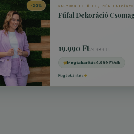
-
20
%
NAGYOBB FELÜLET, MÉG LÁTVÁNY
Fűfal Dekoráció Csomag
19.990 Ft
24.989 Ft
Megtakarítás
4.999 Ft/db
Megtekintés