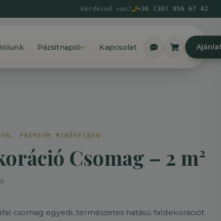
Kérdésed van?
+36 (30) 950 67 42
Ajánla
Rólunk
Pázsitnapló
Kapcsolat
DON, PRÉMIUM MINŐSÉGBEN
koráció Csomag – 2 m²
s)
fal csomag egyedi, természetes hatású faldekorációt