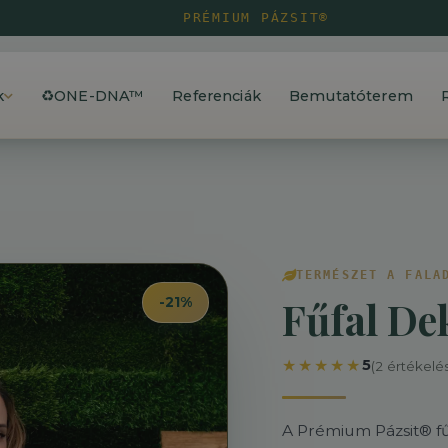
PRÉMIUM PÁZSIT®
k
♻️ONE-DNA™
Referenciák
Bemutatóterem
TERMÉSZET A FALA
Fűfal De
-
21
%
★★★★★
5
(2 értékelé
A Prémium Pázsit® fű