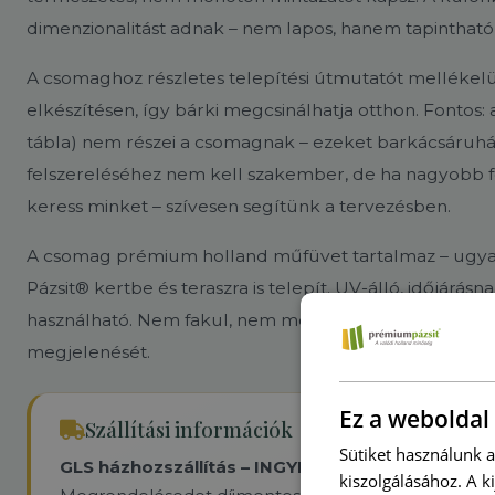
dimenzionalitást adnak – nem lapos, hanem tapintható
A csomaghoz részletes telepítési útmutatót mellékel
elkészítésen, így bárki megcsinálhatja otthon. Fontos:
tábla) nem részei a csomagnak – ezeket barkácsáruhá
felszereléséhez nem kell szakember, de ha nagyobb f
keress minket – szívesen segítünk a tervezésben.
A csomag prémium holland műfüvet tartalmaz – ugya
Pázsit® kertbe és teraszra is telepít. UV-álló, időjárás
használható. Nem fakul, nem merevedik, nem igényel
megjelenését.
Ez a weboldal 
Szállítási információk
Sütiket használunk 
GLS házhozszállítás – INGYENES
kiszolgálásához. A k