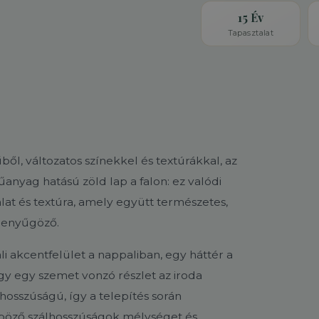
15 Év
Tapasztalat
l, változatos színekkel és textúrákkal, az
nyag hatású zöld lap a falon: ez valódi
at és textúra, amely együtt természetes,
 lenyűgöző.
i akcentfelület a nappaliban, egy háttér a
gy egy szemet vonzó részlet az iroda
hosszúságú, így a telepítés során
böző szálhosszúságok mélységet és