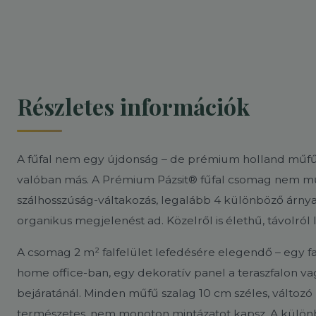
Részletes információk
A fűfal nem egy újdonság – de prémium holland műfűbő
valóban más. A Prémium Pázsit® fűfal csomag nem műa
szálhosszúság-váltakozás, legalább 4 különböző árnyal
organikus megjelenést ad. Közelről is élethű, távolról
A csomag 2 m² falfelület lefedésére elegendő – egy fal
home office-ban, egy dekoratív panel a teraszfalon va
bejáratánál. Minden műfű szalag 10 cm széles, változó 
természetes, nem monoton mintázatot kapsz. A külön