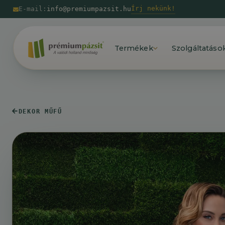
Írj nekünk!
E-mail:
info@premiumpazsit.hu
Termékek
Szolgáltatáso
DEKOR MŰFŰ