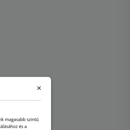
×
ink magasabb szintű
válásához és a