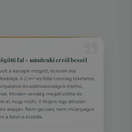
götti fal – mindenki erről beszél
 volt a kanapé mögött, és évek óta
feldobja. A 2 m²-es fűfal csomag tökéletes
 árnyalatok és szálhosszúságok élethű,
nak. Minden vendég megáll előtte és
ik el, hogy műfű. A férjem egy délután
utató alapján. Nem giccses, nem műanyagos
 a falon is érződik.