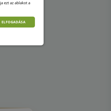
a ezt az ablakot a
S ELFOGADÁSA