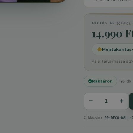
18.990 
AKCIÓS ÁR
14.990 F
Megtakarítás
Az ár tartalmazza a 2
Raktáron
95 db 
Cikkszám:
PP-DECO-WALL-