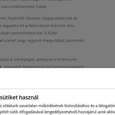
, háromdimenziós hatás.
ünk: lépésről lépésre végigvezetünk az
 a ragasztó és a fahordozó elemek (léc,
zban szerezheted be. A fűfal
elületet vagy egyedi megoldást szeretnél,
nazt a minőséget, amelyet a Prémium
nak ellenálló, beltéren és kültéren egyaránt
 gondozást – évekig megőrzi
sütiket használ
az oldalunk zavartalan működésének biztosításához és a látogató
ijelölt sütik elfogadásával (engedélyezésével) hozzájárul azok akti