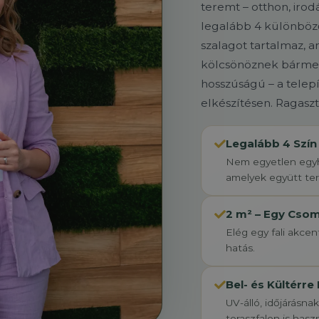
teremt – otthon, iro
legalább 4 különböz
szalagot tartalmaz, 
kölcsönöznek bármely
hosszúságú – a telep
elkészítésen. Ragasz
Legalább 4 Szín
Nem egyetlen egyha
amelyek együtt ter
2 m² – Egy Csom
Elég egy fali akcent
hatás.
Bel- és Kültérre
UV-álló, időjárásna
teraszfalon is hasz