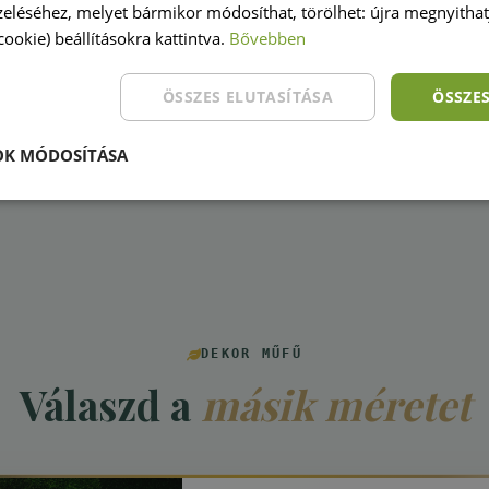
szolgálattal az általad megadott címre.
eléséhez, melyet bármikor módosíthat, törölhet: újra megnyithatj
ben értesítünk.
(cookie) beállításokra kattintva.
Bővebben
a 5.990 Ft. A csomagod a Magyar Posta
ÖSSZES ELUTASÍTÁSA
ÖSSZE
OK MÓDOSÍTÁSA
DEKOR MŰFŰ
Válaszd a
másik méretet