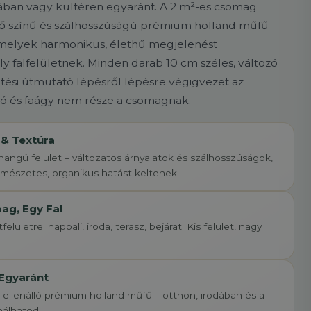
dában vagy kültéren egyaránt. A 2 m²-es csomag
ő színű és szálhosszúságú prémium holland műfű
amelyek harmonikus, élethű megjelenést
 falfelületnek. Minden darab 10 cm széles, változó
ítési útmutató lépésről lépésre végigvezet az
tó és faágy nem része a csomagnak.
 & Textúra
ngú felület – változatos árnyalatok és szálhosszúságok,
mészetes, organikus hatást keltenek.
ag, Egy Fal
felületre: nappali, iroda, terasz, bejárat. Kis felület, nagy
 Egyaránt
k ellenálló prémium holland műfű – otthon, irodában és a
nálhatod.