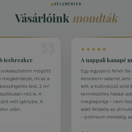
VÉLEMÉNYEK
Vásárlóink
mondták
★★★★★
bb icebreaker
A nappali kanapé mö
 munkaasztalom mögötti
Egy egyszerű fehér fal
n megkérdezik, mi az a
kerestem valamit, ami 
beszélgetés lesz. 2 m²
lett: a különböző zöld
asztikusan néz ki. A
természetes hatást ad
tánt vett igénybe. A
megtapintja – nem hisz
tor után.
alatt felrakta az útm
– prémium minőség, ami