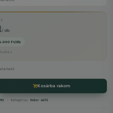
Ft
t
/ db
4.000 Ft/db
7% ÁFA-t.
elérhető
Kosárba rakom
2M2
·
Kategória:
Dekor műfű