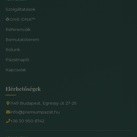
Szolgáltatások
♻️ONE-DNA™
Referenciák
Bemutatóterem
Rólunk
Pázsitnapló
Kapcsolat
Elérhetőségek
1149 Budapest, Egressy út 27-29.
info@premiumpazsit.hu
+36 30 950 6742