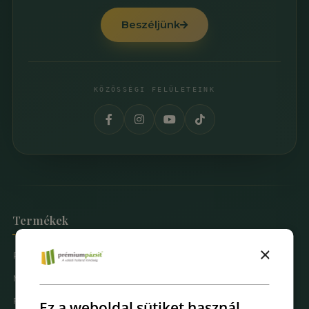
Beszéljünk
KÖZÖSSÉGI FELÜLETEINK
Termékek
×
Prémium Pázsit® Műfüvek
Mintarendelés
Fűfal Dekoráció
Ez a weboldal sütiket használ