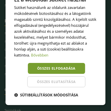
Műfűkarbantartás
Sütiket használunk az oldalunk zavartalan
működésének biztosításához és a látogatóink
magasabb szintű kiszolgálásához. A kijelölt sütik
Hova keresel pázsitot
elfogadásával (engedélyezésével) hozzájárul
azok aktiválásához és a személyes adatai
Műfű kertbe
kezeléséhez, melyet bármikor módosíthat,
Műfű teraszra
törölhet: újra megnyithatja ezt az ablakot a
honlap alján, a süti (cookie) beállításokra
Családbarát műfű
kattintva.
Bővebben
Műfű kutyásoknak
Műfűves sportpálya
ÖSSZES ELFOGADÁSA
Műfű játszótérre
ÖSSZES ELUTASÍTÁSA
Oldaltérkép
SÜTIBEÁLLÍTÁSOK MÓDOSÍTÁSA
Főoldal
Termékek