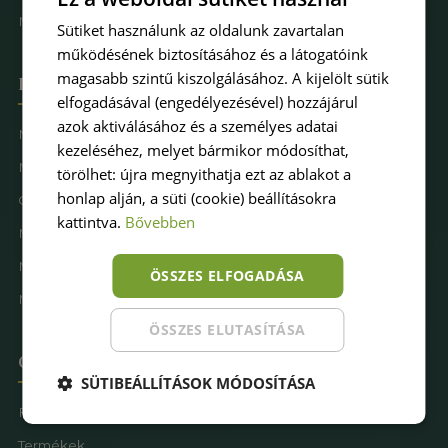
Műfűkarbantartás
Sütiket használunk az oldalunk zavartalan
működésének biztosításához és a látogatóink
magasabb szintű kiszolgálásához. A kijelölt sütik
Hova keresel pázsitot
elfogadásával (engedélyezésével) hozzájárul
azok aktiválásához és a személyes adatai
Műfű kertbe
kezeléséhez, melyet bármikor módosíthat,
Műfű teraszra
törölhet: újra megnyithatja ezt az ablakot a
honlap alján, a süti (cookie) beállításokra
Családbarát műfű
kattintva.
Bővebben
Műfű kutyásoknak
Műfűves sportpálya
ÖSSZES ELFOGADÁSA
Műfű játszótérre
ÖSSZES ELUTASÍTÁSA
Oldaltérkép
SÜTIBEÁLLÍTÁSOK MÓDOSÍTÁSA
Főoldal
Termékek