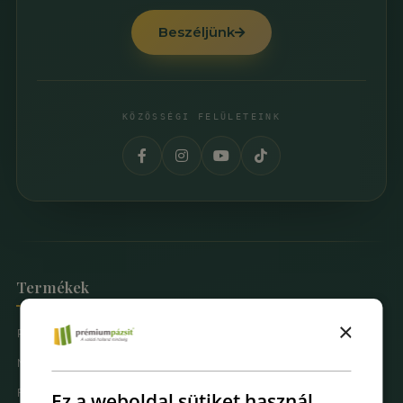
Beszéljünk
KÖZÖSSÉGI FELÜLETEINK
Termékek
×
Prémium Pázsit® Műfüvek
Mintarendelés
Fűfal Dekoráció
Ez a weboldal sütiket használ