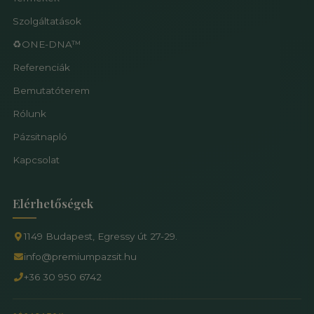
Szolgáltatások
♻️ONE-DNA™
Referenciák
Bemutatóterem
Rólunk
Pázsitnapló
Kapcsolat
Elérhetőségek
1149 Budapest, Egressy út 27-29.
info@premiumpazsit.hu
+36 30 950 6742