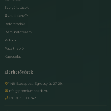
Szolgáltatások
♻️ONE-DNA™
Referenciák
Bemutatóterem
Rólunk
Pázsitnapló
Kapcsolat
Elérhetőségek
1149 Budapest, Egressy út 27-29.
info@premiumpazsit.hu
+36 30 950 6742