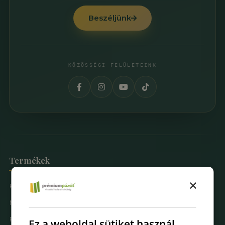
Beszéljünk
KÖZÖSSÉGI FELÜLETEINK
Termékek
×
Prémium Pázsit® Műfüvek
Mintarendelés
Fűfal Dekoráció
Ez a weboldal sütiket használ