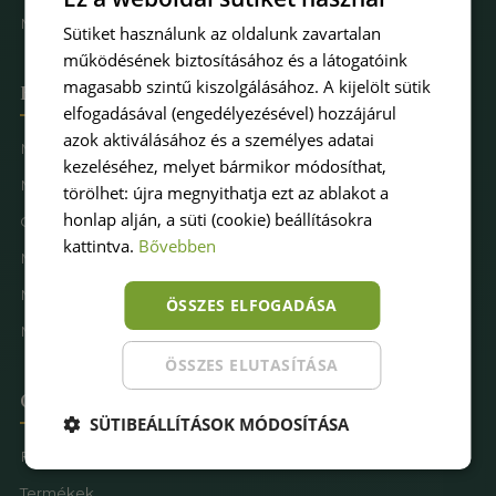
Műfűkarbantartás
Sütiket használunk az oldalunk zavartalan
működésének biztosításához és a látogatóink
magasabb szintű kiszolgálásához. A kijelölt sütik
Hova keresel pázsitot
elfogadásával (engedélyezésével) hozzájárul
azok aktiválásához és a személyes adatai
Műfű kertbe
kezeléséhez, melyet bármikor módosíthat,
Műfű teraszra
törölhet: újra megnyithatja ezt az ablakot a
honlap alján, a süti (cookie) beállításokra
Családbarát műfű
kattintva.
Bővebben
Műfű kutyásoknak
Műfűves sportpálya
ÖSSZES ELFOGADÁSA
Műfű játszótérre
ÖSSZES ELUTASÍTÁSA
Oldaltérkép
SÜTIBEÁLLÍTÁSOK MÓDOSÍTÁSA
Főoldal
Termékek