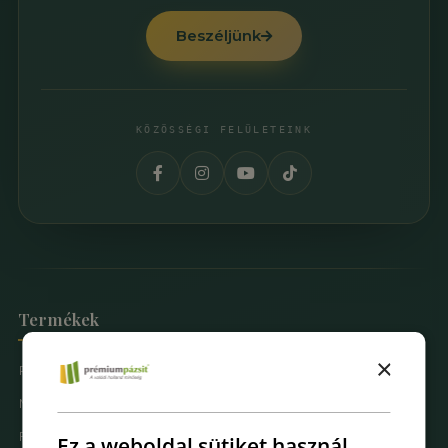
Beszéljünk
KÖZÖSSÉGI FELÜLETEINK
Termékek
×
Prémium Pázsit® Műfüvek
Mintarendelés
Fűfal Dekoráció
Ez a weboldal sütiket használ