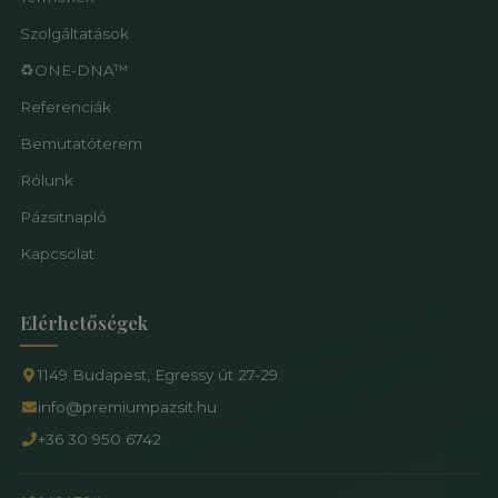
Szolgáltatások
♻️ONE-DNA™
Referenciák
Bemutatóterem
Rólunk
Pázsitnapló
Kapcsolat
Elérhetőségek
1149 Budapest, Egressy út 27-29.
info@premiumpazsit.hu
+36 30 950 6742