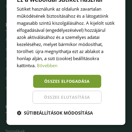
Műfűkarbantartás
Sütiket használunk az oldalunk zavartalan
működésének biztosításához és a látogatóink
magasabb szintű kiszolgálásához. A kijelölt sütik
Hova keresel pázsitot
elfogadásával (engedélyezésével) hozzájárul
azok aktiválásához és a személyes adatai
Műfű kertbe
kezeléséhez, melyet bármikor módosíthat,
Műfű teraszra
törölhet: újra megnyithatja ezt az ablakot a
honlap alján, a süti (cookie) beállításokra
Családbarát műfű
kattintva.
Bővebben
Műfű kutyásoknak
Műfűves sportpálya
ÖSSZES ELFOGADÁSA
Műfű játszótérre
ÖSSZES ELUTASÍTÁSA
Oldaltérkép
SÜTIBEÁLLÍTÁSOK MÓDOSÍTÁSA
Főoldal
Termékek