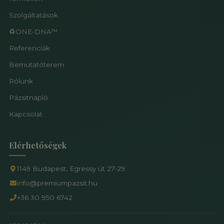
Szolgáltatások
♻️ONE-DNA™
Referenciák
Bemutatóterem
Rólunk
Pázsitnapló
Kapcsolat
Elérhetőségek
1149 Budapest, Egressy út 27-29.
info@premiumpazsit.hu
+36 30 950 6742