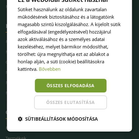
Műfűkarbantartás
Sütiket használunk az oldalunk zavartalan
működésének biztosításához és a látogatóink
magasabb szintű kiszolgálásához. A kijelölt sütik
Hova keresel pázsitot
elfogadásával (engedélyezésével) hozzájárul
azok aktiválásához és a személyes adatai
Műfű kertbe
kezeléséhez, melyet bármikor módosíthat,
Műfű teraszra
törölhet: újra megnyithatja ezt az ablakot a
honlap alján, a süti (cookie) beállításokra
Családbarát műfű
kattintva.
Bővebben
Műfű kutyásoknak
Műfűves sportpálya
ÖSSZES ELFOGADÁSA
Műfű játszótérre
ÖSSZES ELUTASÍTÁSA
Oldaltérkép
SÜTIBEÁLLÍTÁSOK MÓDOSÍTÁSA
Főoldal
Termékek