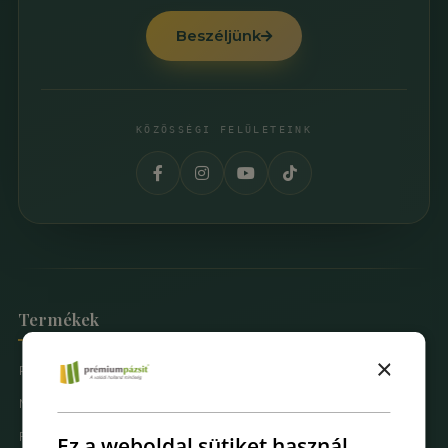
Beszéljünk
KÖZÖSSÉGI FELÜLETEINK
Termékek
×
Prémium Pázsit® Műfüvek
Mintarendelés
Fűfal Dekoráció
Ez a weboldal sütiket használ